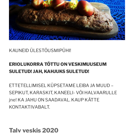
KAUNEID ÜLESTÕUSMIPÜHI!
ERIOLUKORRA TÕTTU ON VESKIMUUSEUM
SULETUD! JAH, KAHJUKS SULETUD!
ETTETELLIMISEL KÜPSETAME LEIBA JA MUUD –
SEPIKUT, KARASKIT, KANEELI- VÕI HALVAARULLE
jne! KA JAHU ON SAADAVAL. KAUP KÄTTE
KONTAKTIVABALT.
Talv veskis 2020