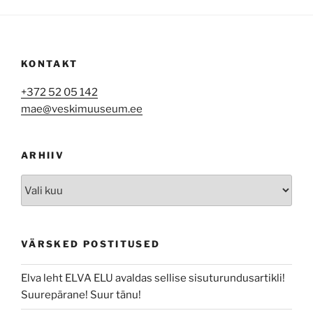
KONTAKT
+372 52 05 142
mae@veskimuuseum.ee
ARHIIV
Arhiiv
VÄRSKED POSTITUSED
Elva leht ELVA ELU avaldas sellise sisuturundusartikli!
Suurepärane! Suur tänu!