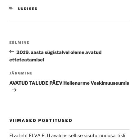
CATEGORIES
UUDISED
Navigeerimine
Previous
EELMINE
Post
2019. aasta sügistalvel oleme avatud
etteteatamisel
Next
JÄRGMINE
Post
AVATUD TALUDE PÄEV Hellenurme Veskimuuseumis
VIIMASED POSTITUSED
Elva leht ELVA ELU avaldas sellise sisuturundusartikli!