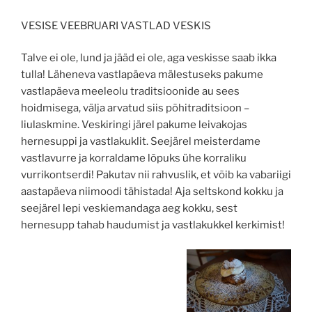
VESISE VEEBRUARI VASTLAD VESKIS
Talve ei ole, lund ja jääd ei ole, aga veskisse saab ikka
tulla! Läheneva vastlapäeva mälestuseks pakume
vastlapäeva meeleolu traditsioonide au sees
hoidmisega, välja arvatud siis põhitraditsioon –
liulaskmine. Veskiringi järel pakume leivakojas
hernesuppi ja vastlakuklit. Seejärel meisterdame
vastlavurre ja korraldame lõpuks ühe korraliku
vurrikontserdi! Pakutav nii rahvuslik, et võib ka vabariigi
aastapäeva niimoodi tähistada! Aja seltskond kokku ja
seejärel lepi veskiemandaga aeg kokku, sest
hernesupp tahab haudumist ja vastlakukkel kerkimist!