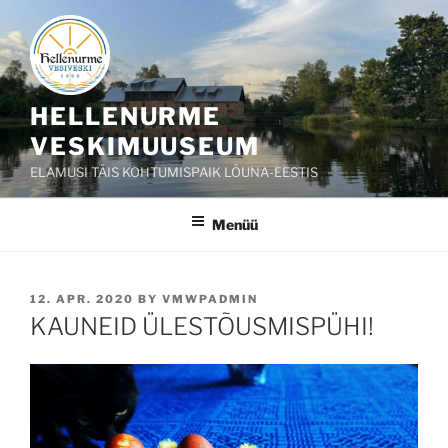
Liigu
sisu
juurde
HELLENURME
VESKIMUUSEUM
ELAMUSI TÄIS KOHTUMISPAIK LÕUNA-EESTIS
Menüü
POSTED
12. APR. 2020
BY
VMWPADMIN
ON
KAUNEID ÜLESTÕUSMISPÜHI!