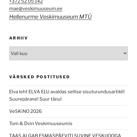
+372 52 05 142
mae@veskimuuseum.ee
Hellenurme Veskimuuseum MTÜ
ARHIIV
Arhiiv
VÄRSKED POSTITUSED
Elva leht ELVA ELU avaldas sellise sisuturundusartikli!
Suurepärane! Suur tänu!
VeSKiNO 2026
Tom & Dvin Veskimuuseumis
TAAS ALGAB ESMASPÄEVITI SUVINE VESKIJOOGA