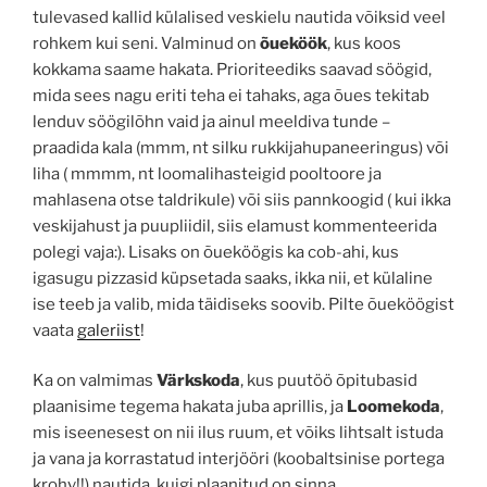
tulevased kallid külalised veskielu nautida võiksid veel
rohkem kui seni. Valminud on
õueköök
, kus koos
kokkama saame hakata. Prioriteediks saavad söögid,
mida sees nagu eriti teha ei tahaks, aga õues tekitab
lenduv söögilõhn vaid ja ainul meeldiva tunde –
praadida kala (mmm, nt silku rukkijahupaneeringus) või
liha ( mmmm, nt loomalihasteigid pooltoore ja
mahlasena otse taldrikule) või siis pannkoogid ( kui ikka
veskijahust ja puupliidil, siis elamust kommenteerida
polegi vaja:). Lisaks on õueköögis ka cob-ahi, kus
igasugu pizzasid küpsetada saaks, ikka nii, et külaline
ise teeb ja valib, mida täidiseks soovib. Pilte õueköögist
vaata
galeriist
!
Ka on valmimas
Värkskoda
, kus puutöö õpitubasid
plaanisime tegema hakata juba aprillis, ja
Loomekoda
,
mis iseenesest on nii ilus ruum, et võiks lihtsalt istuda
ja vana ja korrastatud interjööri (koobaltsinise portega
krohv!!) nautida, kuigi plaanitud on sinna