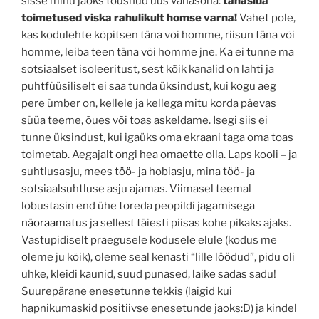
sisse minu jaoks tõusnud uus vanasõna:
tänasida
toimetused viska rahulikult homse varna!
Vahet pole,
kas kodulehte kõpitsen täna või homme, riisun täna või
homme, leiba teen täna või homme jne. Ka ei tunne ma
sotsiaalset isoleeritust, sest kõik kanalid on lahti ja
puhtfüüsiliselt ei saa tunda üksindust, kui kogu aeg
pere ümber on, kellele ja kellega mitu korda päevas
süüa teeme, õues või toas askeldame. Isegi siis ei
tunne üksindust, kui igaüks oma ekraani taga oma toas
toimetab. Aegajalt ongi hea omaette olla. Laps kooli – ja
suhtlusasju, mees töö- ja hobiasju, mina töö- ja
sotsiaalsuhtluse asju ajamas. Viimasel teemal
lõbustasin end ühe toreda peopildi jagamisega
näoraamatus
ja sellest täiesti piisas kohe pikaks ajaks.
Vastupidiselt praegusele kodusele elule (kodus me
oleme ju kõik), oleme seal kenasti “lille löödud”, pidu oli
uhke, kleidi kaunid, suud punased, laike sadas sadu!
Suurepärane enesetunne tekkis (laigid kui
hapnikumaskid positiivse enesetunde jaoks:D) ja kindel