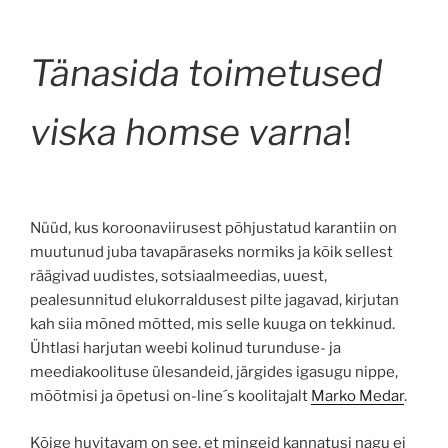
Tänasida toimetused
viska homse varna
!
Nüüd, kus koroonaviirusest põhjustatud karantiin on
muutunud juba tavapäraseks normiks ja kõik sellest
räägivad uudistes, sotsiaalmeedias, uuest,
pealesunnitud elukorraldusest pilte jagavad, kirjutan
kah siia mõned mõtted, mis selle kuuga on tekkinud.
Ühtlasi harjutan weebi kolinud turunduse- ja
meediakoolituse ülesandeid, järgides igasugu nippe,
mõõtmisi ja õpetusi on-line´s koolitajalt
Marko Medar
.
Kõige huvitavam on see, et mingeid kannatusi nagu ei