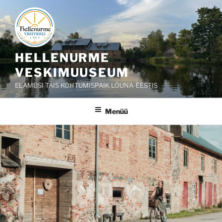
Liigu
sisu
juurde
HELLENURME
VESKIMUUSEUM
ELAMUSI TÄIS KOHTUMISPAIK LÕUNA-EESTIS
Menüü