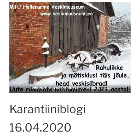
Hellenurme_Veskimuuseumi_Jõulutervitus
Karantiiniblogi
16.04.2020