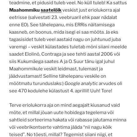
teadmine, et pidusid tuleb veel. No küll tuleb! Ka sattus
Maahommiku
saatelõik
veskist just eriolukorra ajal
eetrisse (salvestati 23. veebruaril ehk paar nädalat
enne EO). See tähelepanu, mis ERRis näitamisega
kaasneb, on boonus, mida isegi ei saa mõõta. Ja eks
tagasisidet tuleb veel aastaid nagu on juhtunud juba
varemgi – veskit külastades tuletab mõni siiani meelde
saadet Elolinõ, Contraga ja see tehti aastal 2006 või
siis Kukumäega saates A ja O. Suur tänu igal juhul
Maahommikule veskit leidmast, tulemast ja
jäädvustamast! Selline tähelepanu veskile on
mõõtmatu turunduslaks:)
Google analytic
arvudes oli
see 470 kodulehe külastust 4. aprillil! Uuh! Tore!
Terve eriolukorra aja on mind aegajalt kiusanud vaid
mõte, et millal jõuan uute hobidega tegelema või
sahtleid sorteerima hakata või rabasse jalutama minna
või veebrikontserte vahtima jääda “nii nagu kõik
teised”. No tõesti, millal? Tegemist siiani niigi, et