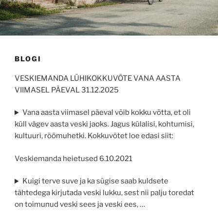
BLOGI
VESKIEMANDA LÜHIKOKKUVÕTE VANA AASTA
VIIMASEL PÄEVAL 31.12.2025
Vana aasta viimasel päeval võib kokku võtta, et oli
küll vägev aasta veski jaoks. Jagus külalisi, kohtumisi,
kultuuri, rõõmuhetki. Kokkuvõtet loe edasi siit:
Veskiemanda heietused 6.10.2021
Kuigi terve suve ja ka sügise saab kuldsete
tähtedega kirjutada veski lukku, sest nii palju toredat
on toimunud veski sees ja veski ees, …