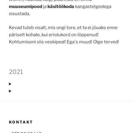
muuseumipood
ja
käsitöökoda
kangastelgedega
sisustada.
Kevad tuleb visalt, mis ongi tore, et ta ei jõuaks enne
päriselt kohale, kui eriolukord on lõppenud!
Kohtumiseni siis veskipeal! Ega´s muud! Olge terved!
2021
KONTAKT