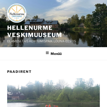
Liigu
sisu
juurde
HELLENURME
VESKIMUUSEUM
ELAMUSI TÄIS KOHTUMISPAIK LÕUNA-EESTIS
Menüü
PAADIRENT