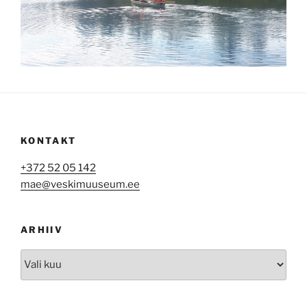
KONTAKT
+372 52 05 142
mae@veskimuuseum.ee
ARHIIV
Arhiiv