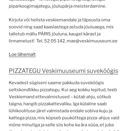
piparkoogimajategu, jõulupärja meisterdamine.
Kirjuta või helista veskiemandale ja täpsusta oma
soovid ning saad kaaslastega astuda jõuluaega, mis
talletub mällu PÄRIS jõuluna, kaugel kärast ja
linnamelust! Tel. 52 05 142, mae@veskimuuseum.ee
Loe lähemalt
PIZZATEGU Veskimuuseumi suveköögis
Kevadest sügiseni saame pakkuda suveköögis
seltskondlikku pizzategu. Kui aeg kokku lepitud, teeb
Veskiemand ettevalmistused – kütab ahju, sõtkub
taigna, hangib pizzakattevaliku. Iga külaline saab
lühikoolituse järel valmistada endale sobiva kuju ja
kattega pizza, mis küpseb puuküttega pizza-ahjus vaid
mõne minutiga ja selle siis kohe ka ära süüa, et juba