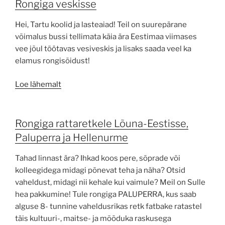
Rongiga veskisse
Hei, Tartu koolid ja lasteaiad! Teil on suurepärane
võimalus bussi tellimata käia ära Eestimaa viimases
vee jõul töötavas vesiveskis ja lisaks saada veel ka
elamus rongisõidust!
Loe lähemalt
Rongiga rattaretkele Lõuna-Eestisse,
Paluperra ja Hellenurme
Tahad linnast ära? Ihkad koos pere, sõprade või
kolleegidega midagi põnevat teha ja näha? Otsid
vaheldust, midagi nii kehale kui vaimule? Meil on Sulle
hea pakkumine! Tule rongiga PALUPERRA, kus saab
alguse 8- tunnine vaheldusrikas retk fatbake ratastel
täis kultuuri-, maitse- ja mõõduka raskusega