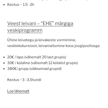
Kestus ~ 1.5 -2h
Veest leivani – “EHE” märgiga
veskiprogramm
Ühine leivategu ja leivakeste vormimine,
veskiekskursioon, leivamaitsmine koos joogipoolisega
20€ / laps (vähemalt 20 last grupis)
30€ / külaline (vähemalt 12 külalist grupis)
380€/ grupp (väiksemad grupid)
Kestus ~3 -3,5tundi
Loe lähemalt