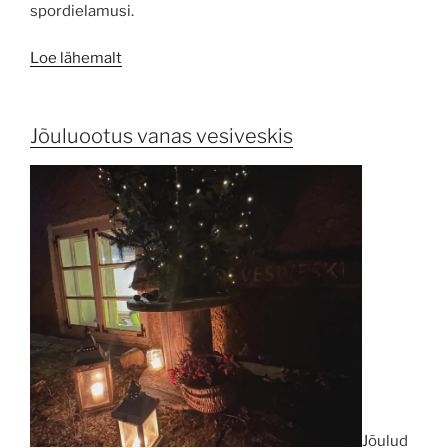
spordielamusi.
Loe lähemalt
Jõuluootus vanas vesiveskis
Jõulud