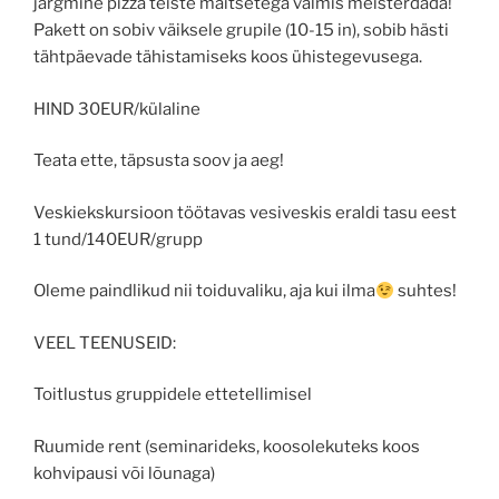
järgmine pizza teiste maitsetega valmis meisterdada!
Pakett on sobiv väiksele grupile (10-15 in), sobib hästi
tähtpäevade tähistamiseks koos ühistegevusega.
HIND 30EUR/külaline
Teata ette, täpsusta soov ja aeg!
Veskiekskursioon töötavas vesiveskis eraldi tasu eest
1 tund/140EUR/grupp
Oleme paindlikud nii toiduvaliku, aja kui ilma
suhtes!
VEEL TEENUSEID:
Toitlustus gruppidele ettetellimisel
Ruumide rent (seminarideks, koosolekuteks koos
kohvipausi või lõunaga)