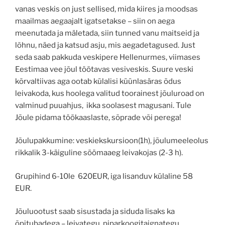
vanas veskis on just sellised, mida kiires ja moodsas
maailmas aegaajalt igatsetakse – siin on aega
meenutada ja mäletada, siin tunned vanu maitseid ja
lõhnu, näed ja katsud asju, mis aegadetagused. Just
seda saab pakkuda veskipere Hellenurmes, viimases
Eestimaa vee jõul töötavas vesiveskis. Suure veski
kõrvaltiivas aga ootab külalisi küünlasäras õdus
leivakoda, kus hoolega valitud toorainest jõuluroad on
valminud puuahjus, ikka soolasest magusani. Tule
Jõule pidama töökaaslaste, sõprade või perega!
Jõulupakkumine: veskiekskursioon(1h), jõulumeeleolus
rikkalik 3-käiguline söömaaeg leivakojas (2-3 h).
Grupihind 6-10le 620EUR, iga lisanduv külaline 58
EUR.
Jõuluootust saab sisustada ja siduda lisaks ka
õpitubadega – leivategu, piparkoogitaignategu,