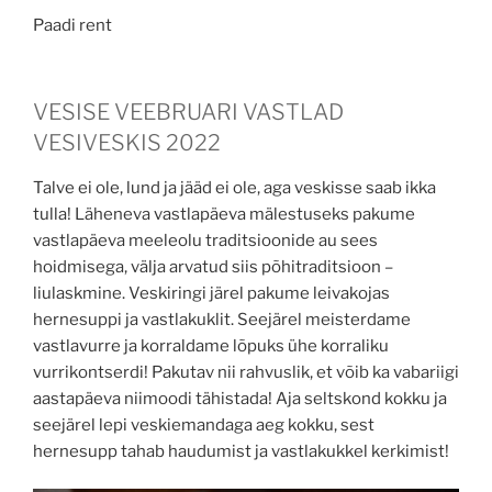
Paadi rent
VESISE VEEBRUARI VASTLAD
VESIVESKIS 2022
Talve ei ole, lund ja jääd ei ole, aga veskisse saab ikka
tulla! Läheneva vastlapäeva mälestuseks pakume
vastlapäeva meeleolu traditsioonide au sees
hoidmisega, välja arvatud siis põhitraditsioon –
liulaskmine. Veskiringi järel pakume leivakojas
hernesuppi ja vastlakuklit. Seejärel meisterdame
vastlavurre ja korraldame lõpuks ühe korraliku
vurrikontserdi! Pakutav nii rahvuslik, et võib ka vabariigi
aastapäeva niimoodi tähistada! Aja seltskond kokku ja
seejärel lepi veskiemandaga aeg kokku, sest
hernesupp tahab haudumist ja vastlakukkel kerkimist!