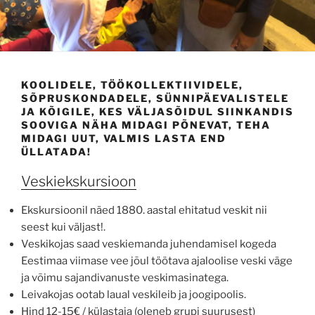
KOOLIDELE, TÖÖKOLLEKTIIVIDELE,
SÕPRUSKONDADELE, SÜNNIPÄEVALISTELE
JA KÕIGILE, KES VÄLJASÕIDUL SIINKANDIS
SOOVIGA NÄHA MIDAGI PÕNEVAT, TEHA
MIDAGI UUT, VALMIS LASTA END
ÜLLATADA!
Veskiekskursioon
Ekskursioonil näed 1880. aastal ehitatud veskit nii
seest kui väljast!.
Veskikojas saad veskiemanda juhendamisel kogeda
Eestimaa viimase vee jõul töötava ajaloolise veski väge
ja võimu sajandivanuste veskimasinatega.
Leivakojas ootab laual veskileib ja joogipoolis.
Hind 12-15€ / külastaja (oleneb grupi suurusest)