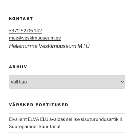
KONTAKT
+372 52 05 142
mae@veskimuuseum.ee
Hellenurme Veskimuuseum MTÜ
ARHIIV
Arhiiv
VÄRSKED POSTITUSED
Elva leht ELVA ELU avaldas sellise sisuturundusartikli!
Suurepärane! Suur tänu!