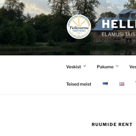
Liigu
sisu
juurde
HELL
ELAMUSI TÄIS
Veskist
Pakume
Ve
Teised meist
RUUMIDE RENT