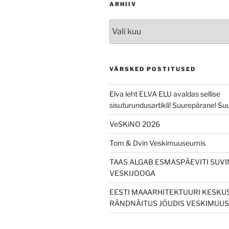
ARHIIV
Arhiiv
VÄRSKED POSTITUSED
Elva leht ELVA ELU avaldas sellise
sisuturundusartikli! Suurepärane! Suu
VeSKiNO 2026
Tom & Dvin Veskimuuseumis
TAAS ALGAB ESMASPÄEVITI SUVI
VESKIJOOGA
EESTI MAAARHITEKTUURI KESKU
RÄNDNÄITUS JÕUDIS VESKIMUUS