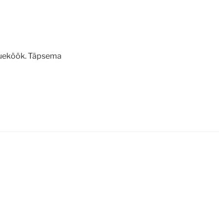
õueköök. Täpsema