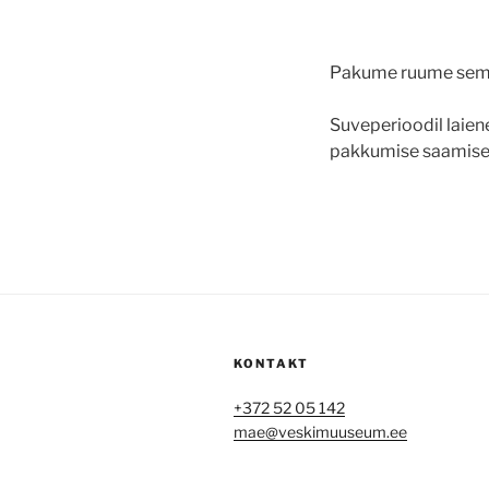
Pakume ruume semin
Suveperioodil laie
pakkumise saamise
KONTAKT
+372 52 05 142
mae@veskimuuseum.ee