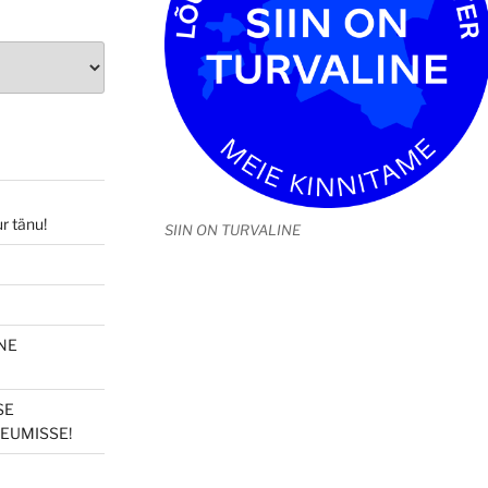
r tänu!
SIIN ON TURVALINE
NE
SE
EUMISSE!