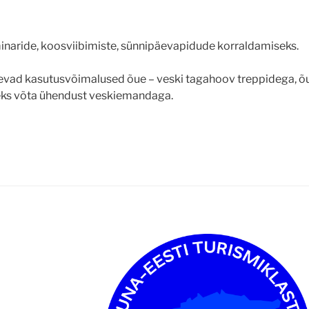
aride, koosviibimiste, sünnipäevapidude korraldamiseks.
nevad kasutusvõimalused õue – veski tagahoov treppidega, 
ks võta ühendust veskiemandaga.