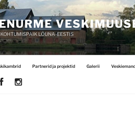
ENURME VESKIMUUS
 KOHTUMISPAIK LÕUNA-EESTIS
skikambrid
Partnerid ja projektid
Galerii
Veskiemand