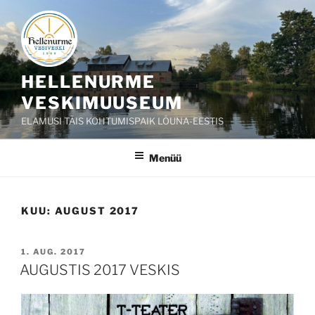
Liigu
sisu
juurde
HELLENURME
VESKIMUUSEUM
ELAMUSI TÄIS KOHTUMISPAIK LÕUNA-EESTIS
Menüü
KUU:
AUGUST 2017
POSTED
1. AUG. 2017
ON
AUGUSTIS 2017 VESKIS