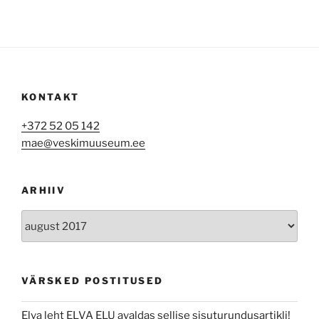
KONTAKT
+372 52 05 142
mae@veskimuuseum.ee
ARHIIV
Arhiiv
VÄRSKED POSTITUSED
Elva leht ELVA ELU avaldas sellise sisuturundusartikli!