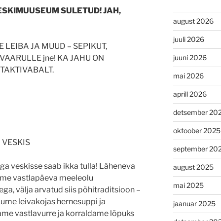
ESKIMUUSEUM SULETUD! JAH,
august 2026
juuli 2026
LEIBA JA MUUD – SEPIKUT,
juuni 2026
LVAARULLE jne! KA JAHU ON
TAKTIVABALT.
mai 2026
aprill 2026
detsember 20
oktoober 2025
 VESKIS
september 20
, aga veskisse saab ikka tulla! Läheneva
august 2025
ume vastlapäeva meeleolu
mai 2025
ga, välja arvatud siis põhitraditsioon –
akume leivakojas hernesuppi ja
jaanuar 2025
dame vastlavurre ja korraldame lõpuks