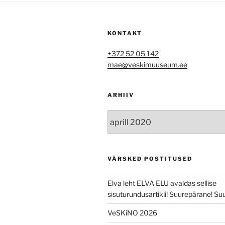
KONTAKT
+372 52 05 142
mae@veskimuuseum.ee
ARHIIV
Arhiiv
VÄRSKED POSTITUSED
Elva leht ELVA ELU avaldas sellise
sisuturundusartikli! Suurepärane! Suu
VeSKiNO 2026