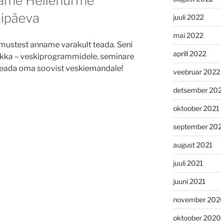
stame Hellenurme
nipäeva
juuli 2022
mai 2022
mustest anname varakult teada. Seni
aprill 2022
 ikka – veskiprogrammidele, seminare
teada oma soovist veskiemandale!
veebruar 2022
detsember 20
oktoober 2021
september 20
august 2021
juuli 2021
juuni 2021
november 202
oktoober 2020