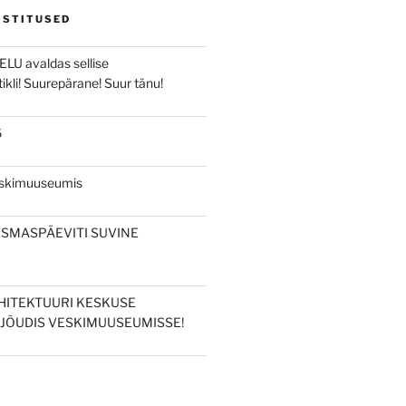
OSTITUSED
ELU avaldas sellise
ikli! Suurepärane! Suur tänu!
6
eskimuuseumis
ESMASPÄEVITI SUVINE
HITEKTUURI KESKUSE
JÕUDIS VESKIMUUSEUMISSE!