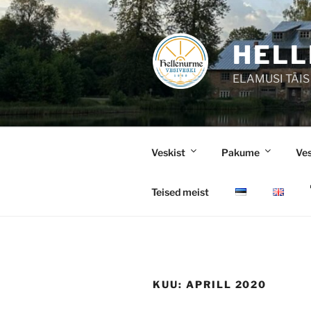
Liigu
sisu
juurde
HELL
ELAMUSI TÄIS
Veskist
Pakume
Ve
Teised meist
KUU:
APRILL 2020