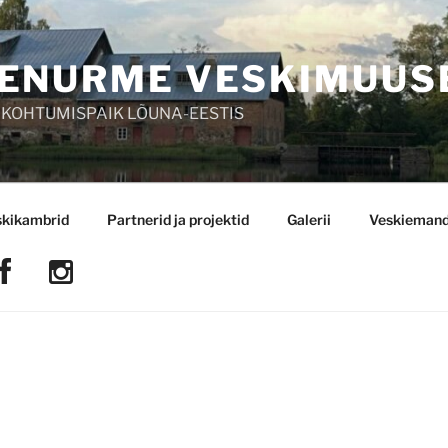
ENURME VESKIMUUS
 KOHTUMISPAIK LÕUNA-EESTIS
skikambrid
Partnerid ja projektid
Galerii
Veskiemand