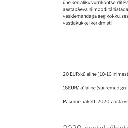
ühe korraliku vurrikontserdi! Pa
aastapäeva niimoodi tähistada!
veskiemandaga aeg kokku, ses
vastlakukkel kerkimist!
20 EUR/külaline ( 10-16 inimest
18EUR/ külaline (suuremad gru
Pakume paketti 2020. aasta ve