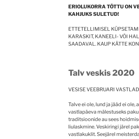
ERIOLUKORRA TÕTTU ON V
KAHJUKS SULETUD!
ETTETELLIMISEL KÜPSETAME 
KARASKIT, KANEELI- VÕI HA
SAADAVAL. KAUP KÄTTE KON
Talv veskis 2020
VESISE VEEBRUARI VASTLAD
Talve ei ole, lund ja jääd ei ole
vastlapäeva mälestuseks pak
traditsioonide au sees hoidmise
liulaskmine. Veskiringi järel p
vastlakuklit. Seejärel meister