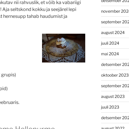
detsember 20
kutav nii rahvuslik, et võib ka vabariigi
 Aja seltskond kokku ja seejärel lepi
november 202
t hernesupp tahab haudumist ja
september 20
august 2024
juuli 2024
mai 2024
detsember 20
 grupis)
oktoober 2023
september 20
pid)
august 2023
ebruaris.
juuli 2023
detsember 20
august 2022