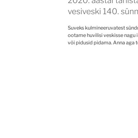
2020. aastal tähi
vesiveski 140. sün
Suveks kulmineeruvatest sünd
ootame huvilisi veskisse nagu
või pidusid pidama. Anna aga 