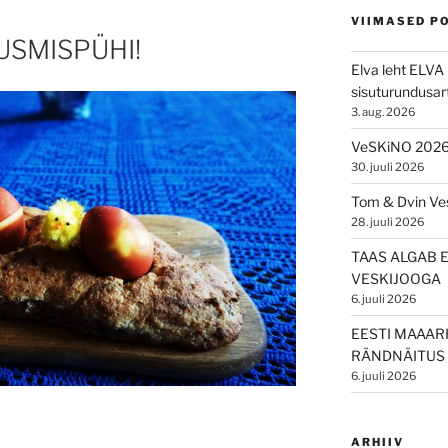
VIIMASED P
USMISPÜHI!
Elva leht ELVA 
sisuturundusart
3. aug. 2026
VeSKiNO 202
30. juuli 2026
Tom & Dvin V
28. juuli 2026
TAAS ALGAB 
VESKIJOOGA
6. juuli 2026
EESTI MAAAR
RÄNDNÄITUS 
6. juuli 2026
ARHIIV