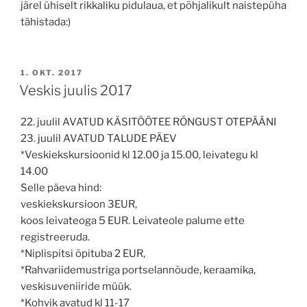
järel ühiselt rikkaliku pidulaua, et põhjalikult naistepüha
tähistada:)
POSTED
1. OKT. 2017
ON
Veskis juulis 2017
22. juulil AVATUD KÄSITÖÖTEE RÕNGUST OTEPÄÄNI
23. juulil AVATUD TALUDE PÄEV
*Veskiekskursioonid kl 12.00 ja 15.00, leivategu kl
14.00
Selle päeva hind:
veskiekskursioon 3EUR,
koos leivateoga 5 EUR. Leivateole palume ette
registreeruda.
*Niplispitsi õpituba 2 EUR,
*Rahvariidemustriga portselannõude, keraamika,
veskisuveniiride müük.
*Kohvik avatud kl 11-17