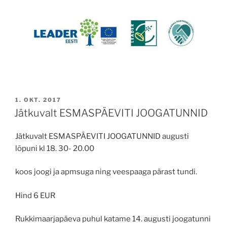
POSTED
1. OKT. 2017
ON
Jätkuvalt ESMASPÄEVITI JOOGATUNNID
Jätkuvalt ESMASPÄEVITI JOOGATUNNID augusti
lõpuni kl 18. 30- 20.00
koos joogi ja apmsuga ning veespaaga pärast tundi.
Hind 6 EUR
Rukkimaarjapäeva puhul katame 14. augusti joogatunni