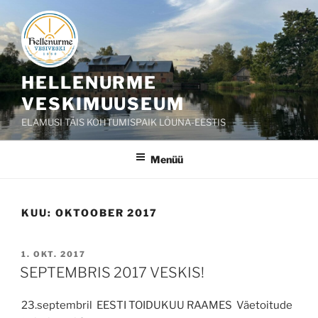
Liigu
sisu
juurde
HELLENURME
VESKIMUUSEUM
ELAMUSI TÄIS KOHTUMISPAIK LÕUNA-EESTIS
Menüü
KUU:
OKTOOBER 2017
POSTED
1. OKT. 2017
ON
SEPTEMBRIS 2017 VESKIS!
23.septembril EESTI TOIDUKUU RAAMES Väetoitude