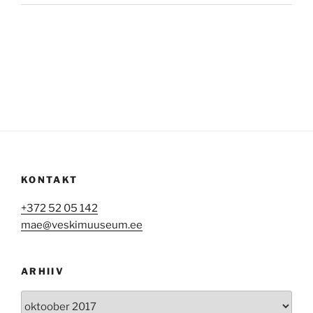
KONTAKT
+372 52 05 142
mae@veskimuuseum.ee
ARHIIV
Arhiiv