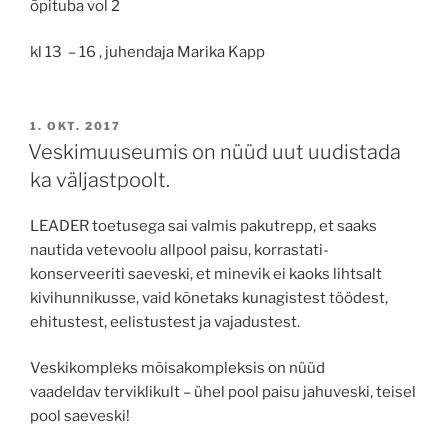
õpituba vol 2
kl 13 – 16 , juhendaja Marika Kapp
POSTED
1. OKT. 2017
ON
Veskimuuseumis on nüüd uut uudistada
ka väljastpoolt.
LEADER toetusega sai valmis pakutrepp, et saaks
nautida vetevoolu allpool paisu, korrastati-
konserveeriti saeveski, et minevik ei kaoks lihtsalt
kivihunnikusse, vaid kõnetaks kunagistest töödest,
ehitustest, eelistustest ja vajadustest.
Veskikompleks mõisakompleksis on nüüd
vaadeldav terviklikult – ühel pool paisu jahuveski, teisel
pool saeveski!