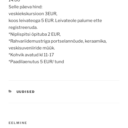
14.00
Selle päeva hind:
veskiekskursioon 3EUR,
koos leivateoga 5 EUR. Leivateole palume ette
registreeruda.
*Niplispitsi õpituba 2 EUR,
*Rahvariidemustriga portselannõude, keraamika,
veskisuveniiride müük.
*Kohvik avatud kl 11-17
*Paadilaenutus 5 EUR/ tund
CATEGORIES
UUDISED
Navigeerimine
Previous
EELMINE