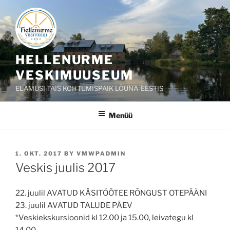
Liigu
sisu
juurde
HELLENURME
VESKIMUUSEUM
ELAMUSI TÄIS KOHTUMISPAIK LÕUNA-EESTIS
Menüü
POSTED
1. OKT. 2017
BY
VMWPADMIN
ON
Veskis juulis 2017
22. juulil AVATUD KÄSITÖÖTEE RÕNGUST OTEPÄÄNI
23. juulil AVATUD TALUDE PÄEV
*Veskiekskursioonid kl 12.00 ja 15.00, leivategu kl