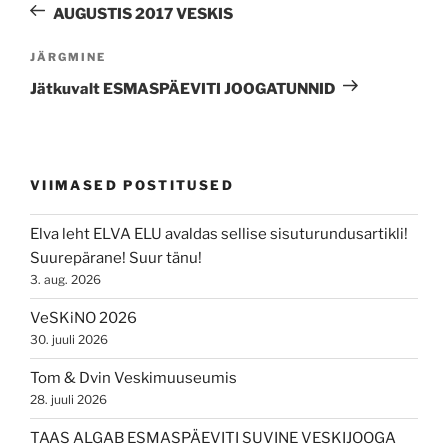
Post
AUGUSTIS 2017 VESKIS
Next
JÄRGMINE
Post
Jätkuvalt ESMASPÄEVITI JOOGATUNNID
VIIMASED POSTITUSED
Elva leht ELVA ELU avaldas sellise sisuturundusartikli!
Suurepärane! Suur tänu!
3. aug. 2026
VeSKiNO 2026
30. juuli 2026
Tom & Dvin Veskimuuseumis
28. juuli 2026
TAAS ALGAB ESMASPÄEVITI SUVINE VESKIJOOGA