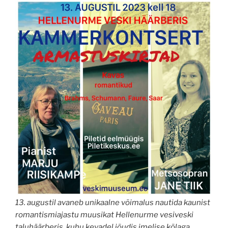
13. augustil avaneb unikaalne võimalus nautida kaunist
romantismiajastu muusikat Hellenurme vesiveski
taluhäärberis, kuhu kevadel jõudis imelise kõlaga