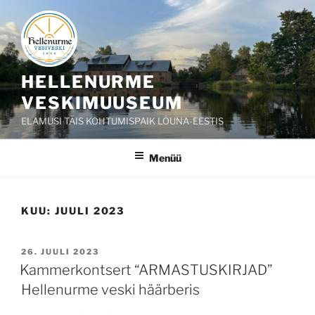
Liigu
sisu
juurde
HELLENURME
VESKIMUUSEUM
ELAMUSI TÄIS KOHTUMISPAIK LÕUNA-EESTIS
Menüü
KUU:
JUULI 2023
POSTED
26. JUULI 2023
ON
Kammerkontsert “ARMASTUSKIRJAD”
Hellenurme veski häärberis