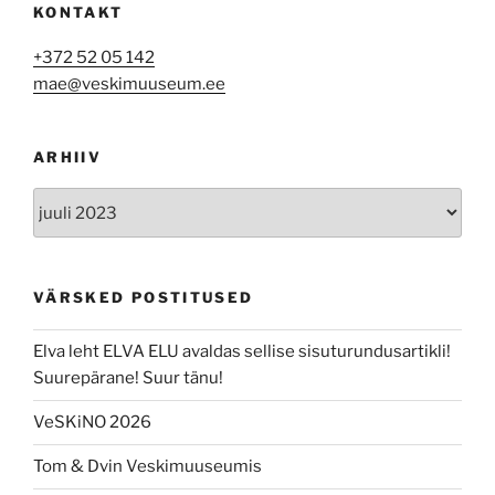
KONTAKT
+372 52 05 142
mae@veskimuuseum.ee
ARHIIV
Arhiiv
VÄRSKED POSTITUSED
Elva leht ELVA ELU avaldas sellise sisuturundusartikli!
Suurepärane! Suur tänu!
VeSKiNO 2026
Tom & Dvin Veskimuuseumis