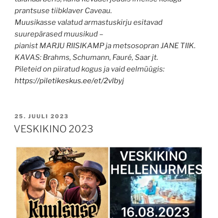
prantsuse tiibklaver Caveau.
Muusikasse valatud armastuskirju esitavad
suurepärased muusikud –
pianist MARJU RIISIKAMP ja metsosopran JANE TIIK.
KAVAS: Brahms, Schumann, Fauré, Saar jt.
Pileteid on piiratud kogus ja vaid eelmüügis:
https://piletikeskus.ee/et/2vlbyj
POSTED
25. JUULI 2023
ON
VESKIKINO 2023