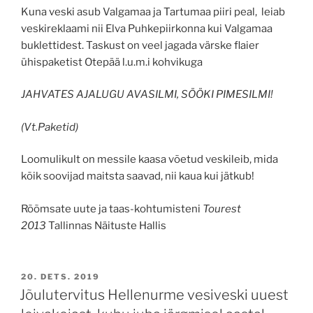
Kuna veski asub Valgamaa ja Tartumaa piiri peal, leiab
veskireklaami nii Elva Puhkepiirkonna kui Valgamaa
buklettidest. Taskust on veel jagada värske flaier
ühispaketist Otepää l.u.m.i kohvikuga
JAHVATES AJALUGU AVASILMI, SÖÖKI PIMESILMI!
(Vt.Paketid)
Loomulikult on messile kaasa võetud veskileib, mida
kõik soovijad maitsta saavad, nii kaua kui jätkub!
Rõõmsate uute ja taas-kohtumisteni
Tourest
2013
Tallinnas Näituste Hallis
POSTED
20. DETS. 2019
ON
Jõulutervitus Hellenurme vesiveski uuest