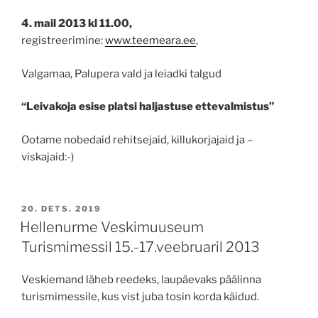
4. mail 2013 kl 11.00,
registreerimine:
www.teemeara.ee
,
Valgamaa, Palupera vald ja leiadki talgud
“Leivakoja esise platsi haljastuse ettevalmistus”
Ootame nobedaid rehitsejaid, killukorjajaid ja –
viskajaid:-)
POSTED
20. DETS. 2019
ON
Hellenurme Veskimuuseum
Turismimessil 15.-17.veebruaril 2013
Veskiemand läheb reedeks, laupäevaks päälinna
turismimessile, kus vist juba tosin korda käidud.