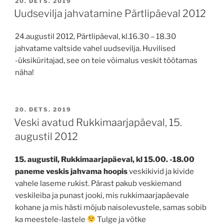
POSTED
20. DETS. 2019
ON
Uudsevilja jahvatamine Pärtlipäeval 2012
24.augustil 2012, Pärtlipäeval, kl.16.30 – 18.30
jahvatame valtside vahel uudsevilja. Huvilised
-üksiküritajad, see on teie võimalus veskit töötamas
näha!
POSTED
20. DETS. 2019
ON
Veski avatud Rukkimaarjapäeval, 15.
augustil 2012
15. augustil, Rukkimaarjapäeval, kl 15.00. -18.00
paneme veskis jahvama hoopis
veskikivid ja kivide
vahele laseme rukist. Pärast pakub veskiemand
veskileiba ja punast jooki, mis rukkimaarjapäevale
kohane ja mis hästi mõjub naisolevustele, samas sobib
ka meestele-lastele
Tulge ja võtke