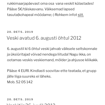
rukkimaarjapäevast oma osa vana veskit külastades!
Pääse 5€/täiskasvanu. Väiksemad lapsed
tasuta(kohapeal mõõdame;-) Rohkem infot
siit.
POSTED
20. DETS. 2019
ON
Veski avatud 6. augusti õhtul 2012
6. augustil kl 6 õhtul veski jahvab väiksele seltskonnale
ja üksiüritajad võivad nendega liituda! Nagu ikka, on
ootamas veskis veskiemand, mölder ja ahjusoe kliikakk.
Pääse 4 EURI. Kindlasti soovitav ette teatada, et grupp
jälle liiga suureks ei läheks.
Mob. 52 05 142
POSTED
20. DETS. 2019
ON