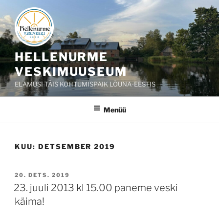
Liigu
sisu
juurde
HELLENURME
VESKIMUUSEUM
ELAMUSI TÄIS KOHTUMISPAIK LÕUNA-EESTIS
Menüü
KUU:
DETSEMBER 2019
POSTED
20. DETS. 2019
ON
23. juuli 2013 kl 15.00 paneme veski
käima!