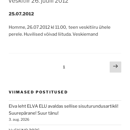
Veskitiir 26. juulil 2012
25.07.2012
Homme, 26.07.2012 kl 11.00, teen veskitiiru ühele
perele. Huvilised võivad liituda. Veskiemand
Navigeerimine
Järg
Leht
1
lk
VIIMASED POSTITUSED
Elva leht ELVA ELU avaldas sellise sisuturundusartikli!
Suurepärane! Suur tänu!
3. aug. 2026