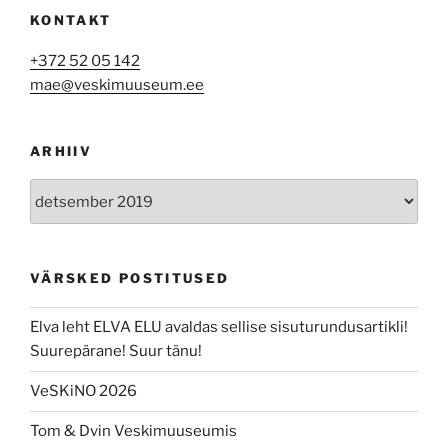
KONTAKT
+372 52 05 142
mae@veskimuuseum.ee
ARHIIV
Arhiiv
VÄRSKED POSTITUSED
Elva leht ELVA ELU avaldas sellise sisuturundusartikli!
Suurepärane! Suur tänu!
VeSKiNO 2026
Tom & Dvin Veskimuuseumis