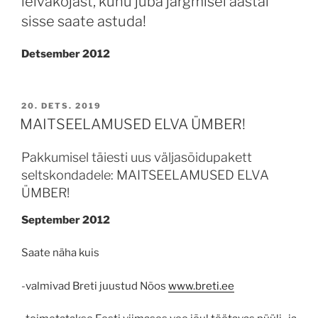
leivakojast, kuhu juba järgmisel aastal
sisse saate astuda!
Detsember 2012
POSTED
20. DETS. 2019
ON
MAITSEELAMUSED ELVA ÜMBER!
Pakkumisel täiesti uus väljasõidupakett
seltskondadele: MAITSEELAMUSED ELVA
ÜMBER!
September 2012
Saate näha kuis
-valmivad Breti juustud Nõos
www.breti.ee