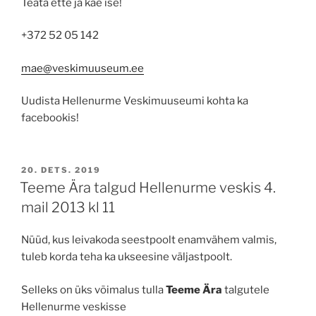
Teata ette ja kae ise!
+372 52 05 142
mae@veskimuuseum.
ee
Uudista Hellenurme Veskimuuseumi kohta ka
facebookis!
POSTED
20. DETS. 2019
ON
Teeme Ära talgud Hellenurme veskis 4.
mail 2013 kl 11
Nüüd, kus leivakoda seestpoolt enamvähem valmis,
tuleb korda teha ka ukseesine väljastpoolt.
Selleks on üks võimalus tulla
Teeme Ära
talgutele
Hellenurme veskisse