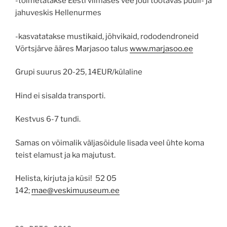
-toimetatakse Eesti viimases vee jõul töötavas püüli- ja
jahuveskis Hellenurmes
-kasvatatakse mustikaid, jõhvikaid, rododendroneid
Võrtsjärve ääres Marjasoo talus
www.marjasoo.ee
Grupi suurus 20-25, 14EUR/külaline
Hind ei sisalda transporti.
Kestvus 6-7 tundi.
Samas on võimalik väljasõidule lisada veel ühte koma
teist elamust ja ka majutust.
Helista, kirjuta ja küsi! 52 05
142;
mae@veskimuuseum.ee