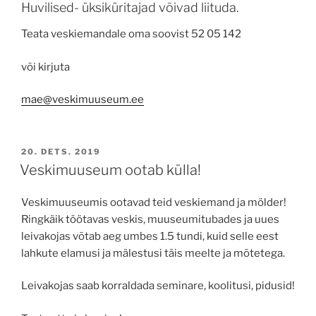
Huvilised- üksiküritajad võivad liituda.
Teata veskiemandale oma soovist 52 05 142
või kirjuta
mae@veskimuuseum.ee
POSTED
20. DETS. 2019
ON
Veskimuuseum ootab külla!
Veskimuuseumis ootavad teid veskiemand ja mölder!
Ringkäik töötavas veskis, muuseumitubades ja uues
leivakojas võtab aeg umbes 1.5 tundi, kuid selle eest
lahkute elamusi ja mälestusi täis meelte ja mõtetega.
Leivakojas saab korraldada seminare, koolitusi, pidusid!