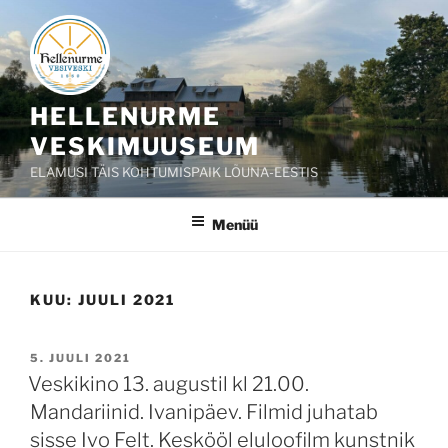
Liigu
sisu
juurde
HELLENURME
VESKIMUUSEUM
ELAMUSI TÄIS KOHTUMISPAIK LÕUNA-EESTIS
Menüü
KUU:
JUULI 2021
POSTED
5. JUULI 2021
ON
Veskikino 13. augustil kl 21.00.
Mandariinid. Ivanipäev. Filmid juhatab
sisse Ivo Felt. Keskööl eluloofilm kunstnik