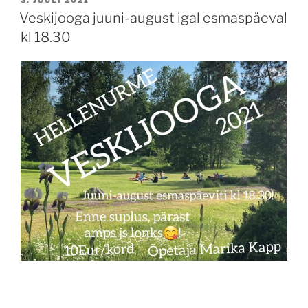
3. JUULI 2021
ON
Veskijooga juuni-august igal esmaspäeval
kl 18.30