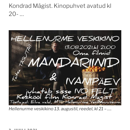
Kondrad Mägist. Kinopuhvet avatud kl
20- …
Hellenurme veskikino 13. augustil, reedel, kl 21 – ….
POSTED