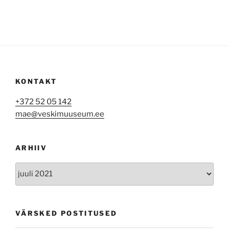
KONTAKT
+372 52 05 142
mae@veskimuuseum.ee
ARHIIV
Arhiiv
VÄRSKED POSTITUSED