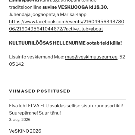
Esmaspäeviti
kuni augusti lõpuni toimub
traditsiooniline
suvine VESKIJOOGA kl 18.30.
Juhendaja joogaõpetaja Marika Kapp
https://www.facebook.com/events/21604956343780
06/2160495641044672/?active_tab=about
KULTUURILÕÕSAS HELLENURME ootab teid külla!
Lisainfo veskiemand Mae:
mae@veskimuuseum.ee
, 52
05 142
VIIMASED POSTITUSED
Elva leht ELVA ELU avaldas sellise sisuturundusartikli!
Suurepärane! Suur tänu!
3. aug. 2026
VeSKiNO 2026