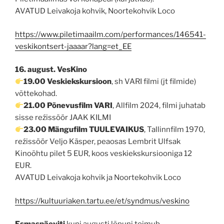
AVATUD Leivakoja kohvik, Noortekohvik Loco
https://www.piletimaailm.com/performances/146541-
veskikontsert-jaaaar?lang=et_EE
16. august. VesKino
19.00 Veskiekskursioon
, sh VARI filmi (jt filmide)
võttekohad.
21.00 Põnevusfilm VARI
, Allfilm 2024, filmi juhatab
sisse reźissöör JAAK KILMI
23.00 Mängufilm TUULEVAIKUS
, Tallinnfilm 1970,
reźissöör Veljo Käsper, peaosas Lembrit Ulfsak
Kinoõhtu pilet 5 EUR, koos veskiekskursiooniga 12
EUR.
AVATUD Leivakoja kohvik ja Noortekohvik Loco
https://kultuuriaken.tartu.ee/et/syndmus/veskino