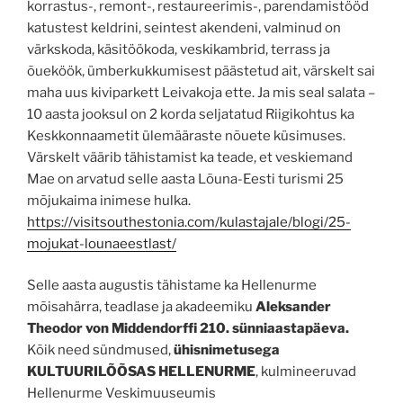
korrastus-, remont-, restaureerimis-, parendamistööd
katustest keldrini, seintest akendeni, valminud on
värkskoda, käsitöökoda, veskikambrid, terrass ja
õueköök, ümberkukkumisest päästetud ait, värskelt sai
maha uus kiviparkett Leivakoja ette. Ja mis seal salata –
10 aasta jooksul on 2 korda seljatatud Riigikohtus ka
Keskkonnaametit ülemääraste nõuete küsimuses.
Värskelt väärib tähistamist ka teade, et veskiemand
Mae on arvatud selle aasta Lõuna-Eesti turismi 25
mõjukaima inimese hulka.
https://visitsouthestonia.com/kulastajale/blogi/25-
mojukat-lounaeestlast/
Selle aasta augustis tähistame ka Hellenurme
mõisahärra, teadlase ja akadeemiku
Aleksander
Theodor von Middendorffi 210. sünniaastapäeva.
Kõik need sündmused,
ühisnimetusega
KULTUURILÕÕSAS HELLENURME
, kulmineeruvad
Hellenurme Veskimuuseumis