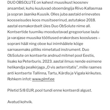
DUO OBSOLUTE on kahest muusikust koosnev
ansambel, kuhu kuuluvad oboemängija Riivo Kallasmaa
ja sopran Jaanika Kuusik. Olles juba aastaid erinevates
koosseisudes koos musitseerinud, astutakse 2018.
aastal esmakordselt üles Duo ObSolute nime all.
Kontsertide tuumiku moodustavad gregooriuse laulu
ja varajase muusika töötlused erakordses koosluses –
soprani hääl ning oboe kui inimhäälele kõige
sarnasemaks pilliks nimetatud instrument. Duo
ObSolute on kontserte andnud mitmel pool Eestis,
lisaks ka Peterburis. 2023. aastal ilmus nende esimene
helikandja pealkirjaga „O vis aeternitatis”, mille raames
anti kontserte Tallinna, Tartu, Kärdla ja Vigala kirikutes.
Rohkem infot:
www.plmf.ee
Piletid 5/8 EUR, pool tundi enne kontserdi algust.
Avatud kohvik.