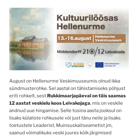
August on Hellenurme Veskimuuseumis olnud ikka
sündmusterohke. Sel aastal on tähistamiseks põhjust
eriti rohkelt, sest
Rukkimaarjapäeval on täis saamas
12 aastat veskielu koos Leivakojaga
, mis on veskile
andnud uue hingamise. Selle tosina aasta jooksul on
lisaks külaliste rohkusele või just tänu neile ja lisaks
toetustele Leaderist, Muinsuskaitseametist jm,
saanud võimalikuks veski juures kõik järgmised