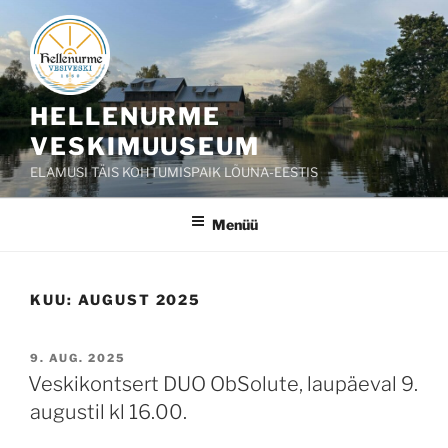
Liigu
sisu
juurde
HELLENURME
VESKIMUUSEUM
ELAMUSI TÄIS KOHTUMISPAIK LÕUNA-EESTIS
Menüü
KUU:
AUGUST 2025
POSTED
9. AUG. 2025
ON
Veskikontsert DUO ObSolute, laupäeval 9.
augustil kl 16.00.