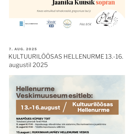
POSTED
7. AUG. 2025
ON
KULTUURILÕÕSAS HELLENURME 13.-16.
augustil 2025