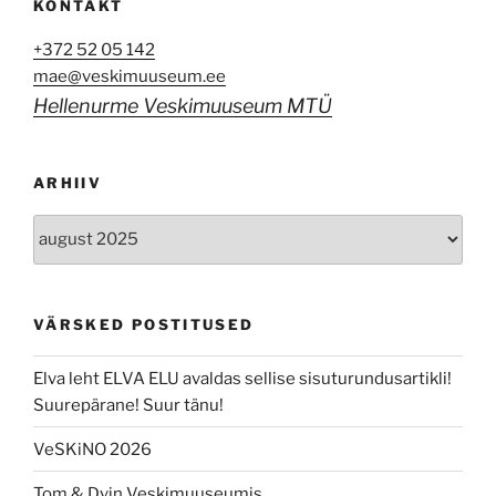
KONTAKT
+372 52 05 142
mae@veskimuuseum.ee
Hellenurme Veskimuuseum MTÜ
ARHIIV
Arhiiv
VÄRSKED POSTITUSED
Elva leht ELVA ELU avaldas sellise sisuturundusartikli!
Suurepärane! Suur tänu!
VeSKiNO 2026
Tom & Dvin Veskimuuseumis