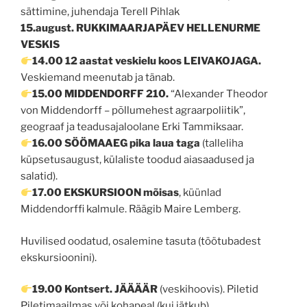
sättimine, juhendaja Terell Pihlak
15.august. RUKKIMAARJAPÄEV HELLENURME
VESKIS
14.00 12 aastat veskielu koos LEIVAKOJAGA.
Veskiemand meenutab ja tänab.
15.00 MIDDENDORFF 210.
“Alexander Theodor
von Middendorff – põllumehest agraarpoliitik”,
geograaf ja teadusajaloolane Erki Tammiksaar.
16.00 SÖÖMAAEG pika laua taga
(talleliha
küpsetusaugust, külaliste toodud aiasaadused ja
salatid).
17.00 EKSKURSIOON mõisas
, küünlad
Middendorffi kalmule. Räägib Maire Lemberg.
Huvilised oodatud, osalemine tasuta (töötubadest
ekskursioonini).
19.00 Kontsert. JÄÄÄÄR
(veskihoovis). Piletid
Piletimaailmas või kohapeal (kui jätkub).