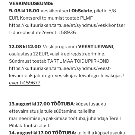
VESKIMUUSEUMIS:
9. 08 kl 16.00
Veskikontsert
ObSolute
, piletid 5/8
EUR. Kontserdi toimumist toetab PLMF
https://kultuuriaken.tartu.ee/et/syndmus/veskikontser
t-duo-obsolute?event=158936
12.08 kl 12.00
Veskiprogramm
VEEST LEIVANI
,
osalustasu 12 EUR, vajalik eelregistreerimine.
Sündmust toetab TARTUMAA TOIDUPIIRKOND
https://kultuuriaken.tartu.ee/et/syndmus/veest-
leivani-ehk-jahutegu-veskikojas-leivategu-leivakojas?
event=159677
13.august
kl
17.00 TÖÖTUBA
: küpsetusaugu
ettevalmistus ja tule süütamine, talleliha
marineerimise ja pakkimise töötuba, juhendaja Terell
Pihlak Tootsi talust.
14. august kl 17.00 TÖÖTUBA:
talleliha küpsetusauku