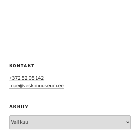
KONTAKT
+372 52 05 142
mae@veskimuuseum.ee
ARHIIV
Arhiiv