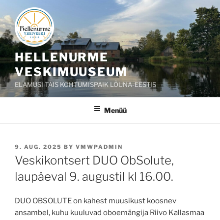
Liigu
sisu
juurde
HELLENURME
VESKIMUUSEUM
ELAMUSI TÄIS KOHTUMISPAIK LÕUNA-EESTIS
Menüü
POSTED
9. AUG. 2025
BY
VMWPADMIN
ON
Veskikontsert DUO ObSolute,
laupäeval 9. augustil kl 16.00.
DUO OBSOLUTE on kahest muusikust koosnev
ansambel, kuhu kuuluvad oboemängija Riivo Kallasmaa