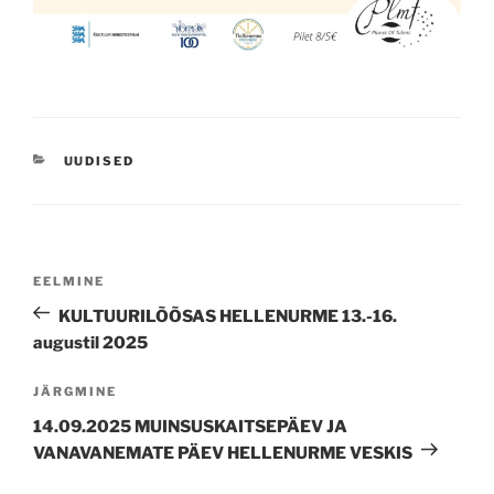
CATEGORIES
UUDISED
Navigeerimine
Previous
EELMINE
Post
KULTUURILÕÕSAS HELLENURME 13.-16.
augustil 2025
Next
JÄRGMINE
Post
14.09.2025 MUINSUSKAITSEPÄEV JA
VANAVANEMATE PÄEV HELLENURME VESKIS