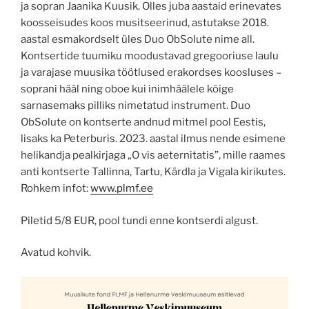
ja sopran Jaanika Kuusik. Olles juba aastaid erinevates
koosseisudes koos musitseerinud, astutakse 2018.
aastal esmakordselt üles Duo ObSolute nime all.
Kontsertide tuumiku moodustavad gregooriuse laulu
ja varajase muusika töötlused erakordses koosluses –
soprani hääl ning oboe kui inimhäälele kõige
sarnasemaks pilliks nimetatud instrument. Duo
ObSolute on kontserte andnud mitmel pool Eestis,
lisaks ka Peterburis. 2023. aastal ilmus nende esimene
helikandja pealkirjaga „O vis aeternitatis”, mille raames
anti kontserte Tallinna, Tartu, Kärdla ja Vigala kirikutes.
Rohkem infot:
www.plmf.ee
Piletid 5/8 EUR, pool tundi enne kontserdi algust.
Avatud kohvik.