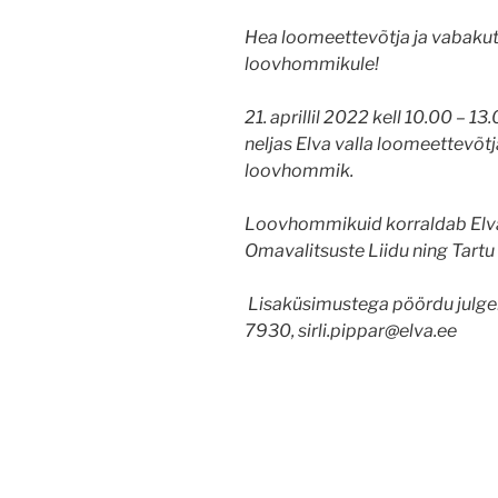
Hea loomeettevõtja ja vabakuts
loovhommikule!
21. aprillil 2022 kell 10.00 –
neljas Elva valla loomeettevõtj
loovhommik.
Loovhommikuid korraldab Elva
Omavalitsuste Liidu ning Tar
Lisaküsimustega pöördu julgelt
7930, sirli.pippar@elva.ee