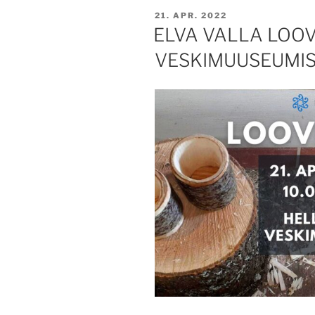
POSTED
21. APR. 2022
ON
ELVA VALLA LOO
VESKIMUUSEUMI