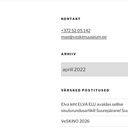
KONTAKT
+372 52 05 142
mae@veskimuuseum.ee
ARHIIV
Arhiiv
VÄRSKED POSTITUSED
Elva leht ELVA ELU avaldas sellise
sisuturundusartikli! Suurepärane! Suu
VeSKiNO 2026