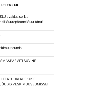
OSTITUSED
ELU avaldas sellise
ikli! Suurepärane! Suur tänu!
6
eskimuuseumis
ESMASPÄEVITI SUVINE
HITEKTUURI KESKUSE
JÕUDIS VESKIMUUSEUMISSE!