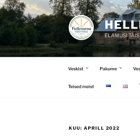
Liigu
sisu
juurde
HELL
ELAMUSI TÄIS
Veskist
Pakume
Ve
Teised meist
KUU:
APRILL 2022