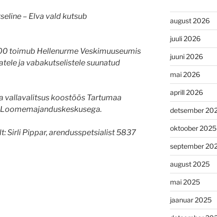
eline – Elva vald kutsub
august 2026
juuli 2026
 13.00 toimub Hellenurme Veskimuuseumis
juuni 2026
atele ja vabakutselistele suunatud
mai 2026
aprill 2026
 vallavalitsus koostöös Tartumaa
tu Loomemajanduskeskusega.
detsember 20
oktoober 2025
: Sirli Pippar, arendusspetsialist 5837
september 20
august 2025
mai 2025
jaanuar 2025