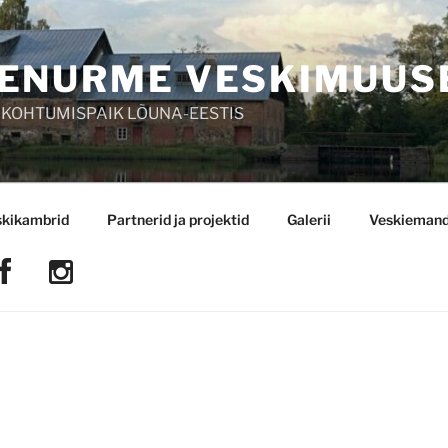
ENURME VESKIMUUS
 KOHTUMISPAIK LÕUNA-EESTIS
skikambrid
Partnerid ja projektid
Galerii
Veskiemand