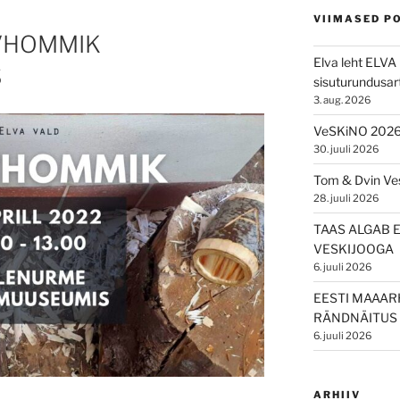
VIIMASED P
VHOMMIK
Elva leht ELVA 
S
sisuturundusart
3. aug. 2026
VeSKiNO 202
30. juuli 2026
Tom & Dvin V
28. juuli 2026
TAAS ALGAB 
VESKIJOOGA
6. juuli 2026
EESTI MAAAR
RÄNDNÄITUS 
6. juuli 2026
ARHIIV