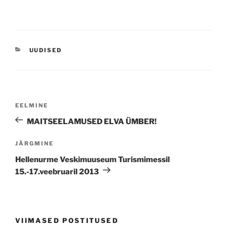
CATEGORIES
UUDISED
Navigeerimine
Previous
EELMINE
Post
MAITSEELAMUSED ELVA ÜMBER!
Next
JÄRGMINE
Post
Hellenurme Veskimuuseum Turismimessil
15.-17.veebruaril 2013
VIIMASED POSTITUSED