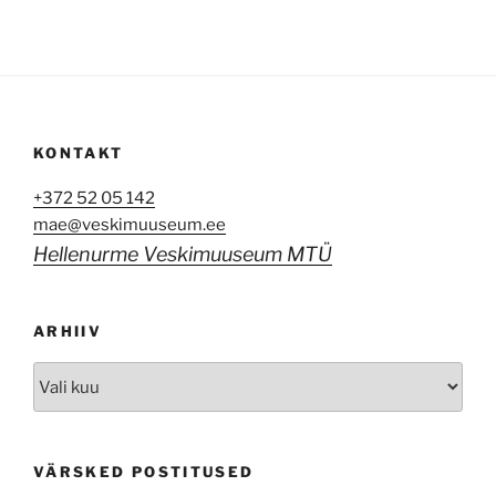
KONTAKT
+372 52 05 142
mae@veskimuuseum.ee
Hellenurme Veskimuuseum MTÜ
ARHIIV
Arhiiv
VÄRSKED POSTITUSED