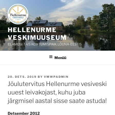
Liigu
sisu
juurde
HELLENURME
VESKIMUUSEUM
ELAMUSI TÄIS KOHTUMISPAIK LÕUNA-EESTIS
Menüü
POSTED
20. DETS. 2019
BY
VMWPADMIN
ON
Jõulutervitus Hellenurme vesiveski
uuest leivakojast, kuhu juba
järgmisel aastal sisse saate astuda!
Detsember 2012