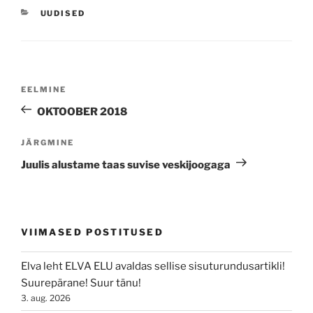
CATEGORIES
UUDISED
Navigeerimine
Previous
EELMINE
Post
OKTOOBER 2018
Next
JÄRGMINE
Post
Juulis alustame taas suvise veskijoogaga
VIIMASED POSTITUSED
Elva leht ELVA ELU avaldas sellise sisuturundusartikli!
Suurepärane! Suur tänu!
3. aug. 2026