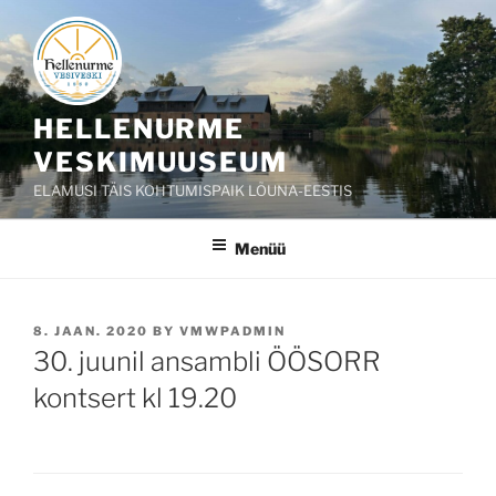
Liigu
sisu
juurde
HELLENURME
VESKIMUUSEUM
ELAMUSI TÄIS KOHTUMISPAIK LÕUNA-EESTIS
Menüü
POSTED
8. JAAN. 2020
BY
VMWPADMIN
ON
30. juunil ansambli ÖÖSORR
kontsert kl 19.20