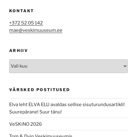
KONTAKT
+372 52 05 142
mae@veskimuuseum.ee
ARHIIV
Arhiiv
VÄRSKED POSTITUSED
Elva leht ELVA ELU avaldas sellise sisuturundusartikli!
Suurepärane! Suur tänu!
VeSKiNO 2026
Tom & Dvin Veskimuuseumis