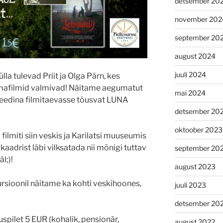
detsember 20
november 202
september 20
august 2024
juuli 2024
lla tulevad Priit ja Olga Pärn, kes
imafilmid valmivad! Näitame aegumatut
mai 2024
edina filmitaevasse tõusvat LUNA
detsember 20
oktoober 2023
filmiti siin veskis ja Karilatsi muuseumis
kaadrist läbi vilksatada nii mõnigi tuttav
september 20
l;)!
august 2023
rsioonil näitame ka kohti veskihoones,
juuli 2023
detsember 20
duspilet 5 EUR (kohalik, pensionär,
august 2022