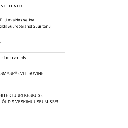
OSTITUSED
ELU avaldas sellise
ikli! Suurepärane! Suur tänu!
6
eskimuuseumis
ESMASPÄEVITI SUVINE
HITEKTUURI KESKUSE
JÕUDIS VESKIMUUSEUMISSE!