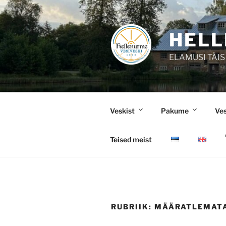
Liigu
sisu
juurde
HELL
ELAMUSI TÄIS
Veskist
Pakume
Ve
Teised meist
RUBRIIK:
MÄÄRATLEMAT