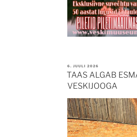
POSTED
6. JUULI 2026
ON
TAAS ALGAB ESMA
VESKIJOOGA