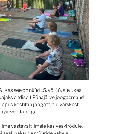
Kas see on nüüd 15. või 16. suvi, kes
dajaks endiselt Pühajärve joogaemand
õpus kostitab joogatajaid värskest
a ayurveedateega.
me vastavalt ilmale kas veskirõdule,
õi saali paksude müüride vahele.