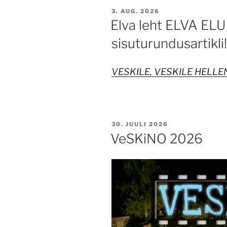
POSTED
3. AUG. 2026
ON
Elva leht ELVA ELU 
sisuturundusartikli
VESKILE, VESKILE HELLE
POSTED
30. JUULI 2026
ON
VeSKiNO 2026