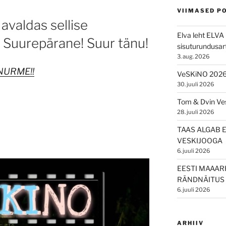
VIIMASED P
avaldas sellise
Elva leht ELVA 
! Suurepärane! Suur tänu!
sisuturundusart
3. aug. 2026
NURME!!
VeSKiNO 202
30. juuli 2026
Tom & Dvin V
28. juuli 2026
TAAS ALGAB 
VESKIJOOGA
6. juuli 2026
EESTI MAAAR
RÄNDNÄITUS 
6. juuli 2026
ARHIIV