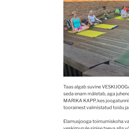
Taas algab suvine VESKIJOOGA! 
seda enam mäletab, aga juhen
MARIKA KAPP, kes joogatunni l
toorainest valmistatud toidu j
Elamusjooga toimumiskoha vali
veskimurule sinise taeva alla v