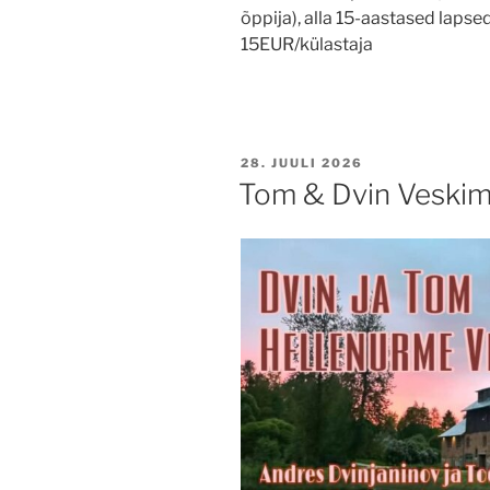
õppija), alla 15-aastased laps
15EUR/külastaja
POSTED
28. JUULI 2026
ON
Tom & Dvin Veski