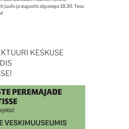
juulis ja augustis algusega 18.30. Tasu
rd
EKTUURI KESKUSE
DIS
SE!