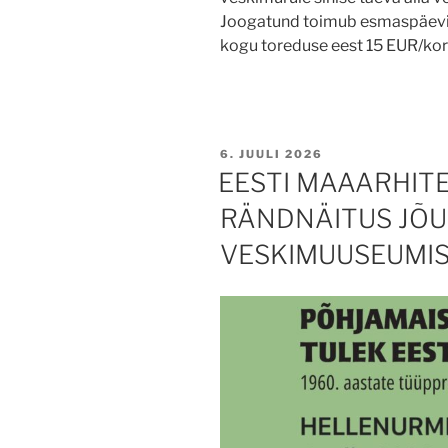
Joogatund toimub esmaspäeviti 
kogu toreduse eest 15 EUR/ko
POSTED
6. JUULI 2026
ON
EESTI MAAARHIT
RÄNDNÄITUS JÕU
VESKIMUUSEUMIS