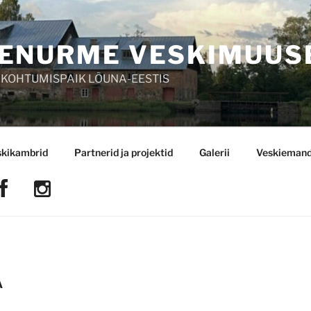
ENURME VESKIMUUS
 KOHTUMISPAIK LÕUNA-EESTIS
skikambrid
Partnerid ja projektid
Galerii
Veskiemand
A