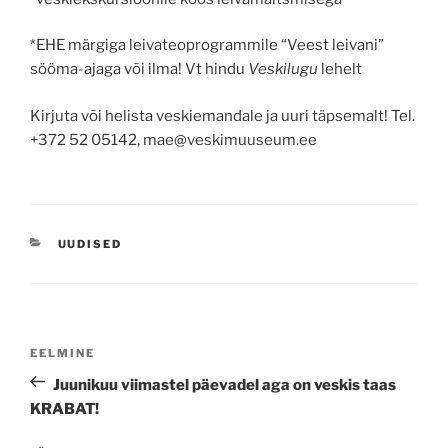
*EHE märgiga leivateoprogrammile “Veest leivani”
sööma-ajaga või ilma! Vt hindu
Veskilugu
lehelt
Kirjuta või helista veskiemandale ja uuri täpsemalt! Tel.
+372 52 05142, mae@veskimuuseum.ee
CATEGORIES
UUDISED
Navigeerimine
Previous
EELMINE
Post
Juunikuu viimastel päevadel aga on veskis taas
KRABAT!