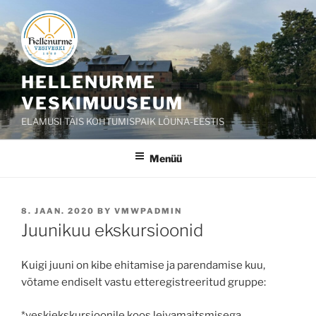
Liigu
sisu
juurde
HELLENURME
VESKIMUUSEUM
ELAMUSI TÄIS KOHTUMISPAIK LÕUNA-EESTIS
Menüü
POSTED
8. JAAN. 2020
BY
VMWPADMIN
ON
Juunikuu ekskursioonid
Kuigi juuni on kibe ehitamise ja parendamise kuu,
võtame endiselt vastu etteregistreeritud gruppe:
*veskiekskursioonile koos leivamaitsmisega