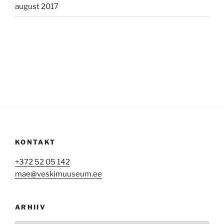
august 2017
KONTAKT
+372 52 05 142
mae@veskimuuseum.ee
ARHIIV