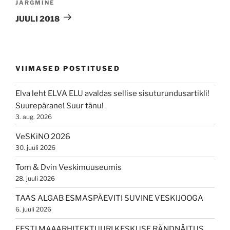
Next
JÄRGMINE
Post
JUULI 2018
VIIMASED POSTITUSED
Elva leht ELVA ELU avaldas sellise sisuturundusartikli!
Suurepärane! Suur tänu!
3. aug. 2026
VeSKiNO 2026
30. juuli 2026
Tom & Dvin Veskimuuseumis
28. juuli 2026
TAAS ALGAB ESMASPÄEVITI SUVINE VESKIJOOGA
6. juuli 2026
EESTI MAAARHITEKTUURI KESKUSE RÄNDNÄITUS