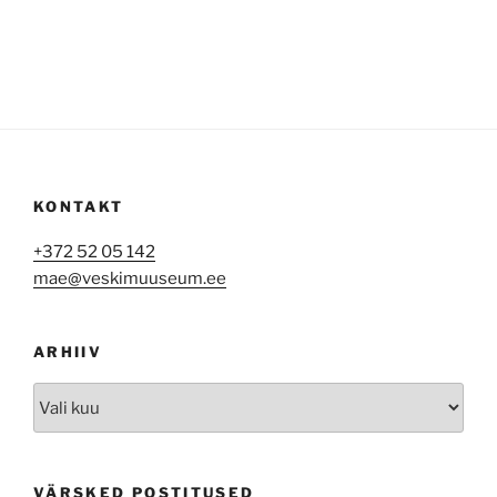
KONTAKT
+372 52 05 142
mae@veskimuuseum.ee
ARHIIV
Arhiiv
VÄRSKED POSTITUSED