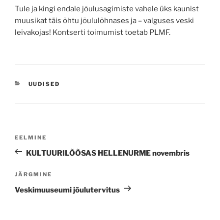
Tule ja kingi endale jõulusagimiste vahele üks kaunist
muusikat täis õhtu jõululõhnases ja – valguses veski
leivakojas! Kontserti toimumist toetab PLMF.
CATEGORIES
UUDISED
Navigeerimine
Previous
EELMINE
Post
KULTUURILÕÕSAS HELLENURME novembris
Next
JÄRGMINE
Post
Veskimuuseumi jõulutervitus