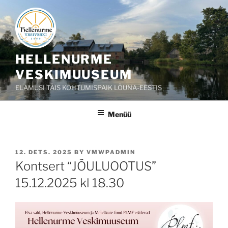
Liigu
sisu
juurde
HELLENURME
VESKIMUUSEUM
ELAMUSI TÄIS KOHTUMISPAIK LÕUNA-EESTIS
Menüü
POSTED
12. DETS. 2025
BY
VMWPADMIN
ON
Kontsert “JÕULUOOTUS”
15.12.2025 kl 18.30