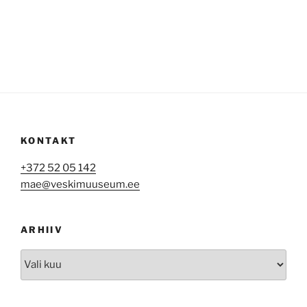
KONTAKT
+372 52 05 142
mae@veskimuuseum.ee
ARHIIV
Arhiiv