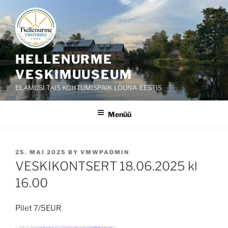
Liigu
sisu
juurde
HELLENURME
VESKIMUUSEUM
ELAMUSI TÄIS KOHTUMISPAIK LÕUNA-EESTIS
Menüü
POSTED
25. MAI 2025
BY
VMWPADMIN
ON
VESKIKONTSERT 18.06.2025 kl
16.00
Pilet 7/5EUR