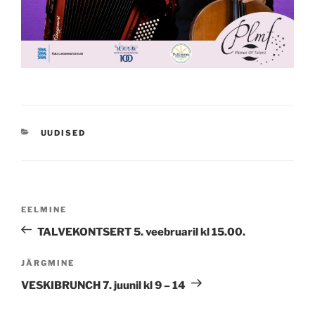
CATEGORIES
UUDISED
Navigeerimine
Previous
EELMINE
Post
TALVEKONTSERT 5. veebruaril kl 15.00.
Next
JÄRGMINE
Post
VESKIBRUNCH 7. juunil kl 9 – 14