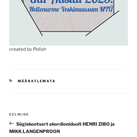
created by Polish
CATEGORIES
MÄÄRATLEMATA
Navigeerimine
Previous
EELMINE
Post
Sügiskontsert akordioniduolt HENRI ZIBO ja
MIKK LANGENPROON