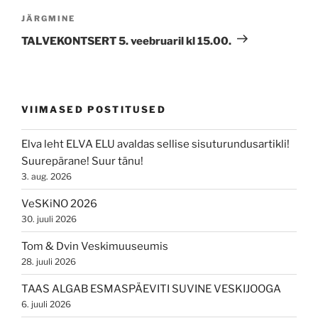
Next
JÄRGMINE
Post
TALVEKONTSERT 5. veebruaril kl 15.00.
VIIMASED POSTITUSED
Elva leht ELVA ELU avaldas sellise sisuturundusartikli!
Suurepärane! Suur tänu!
3. aug. 2026
VeSKiNO 2026
30. juuli 2026
Tom & Dvin Veskimuuseumis
28. juuli 2026
TAAS ALGAB ESMASPÄEVITI SUVINE VESKIJOOGA
6. juuli 2026