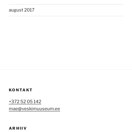
august 2017
KONTAKT
+372 52 05 142
mae@veskimuuseum.ee
ARHIIV