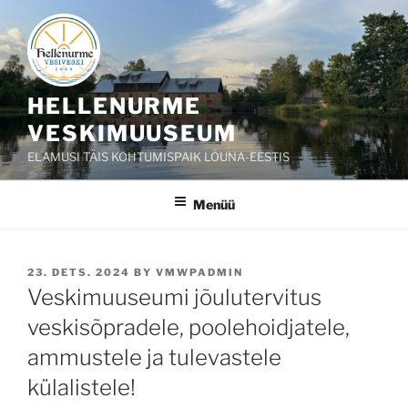
Liigu
sisu
juurde
HELLENURME
VESKIMUUSEUM
ELAMUSI TÄIS KOHTUMISPAIK LÕUNA-EESTIS
Menüü
POSTED
23. DETS. 2024
BY
VMWPADMIN
ON
Veskimuuseumi jõulutervitus
veskisõpradele, poolehoidjatele,
ammustele ja tulevastele
külalistele!