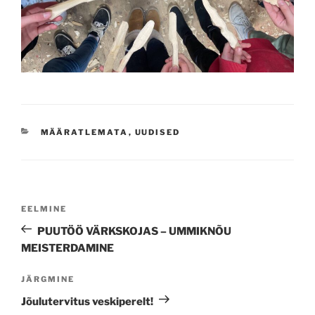
CATEGORIES
MÄÄRATLEMATA
,
UUDISED
Navigeerimine
Previous
EELMINE
Post
PUUTÖÖ VÄRKSKOJAS – UMMIKNÕU
MEISTERDAMINE
Next
JÄRGMINE
Post
Jõulutervitus veskiperelt!