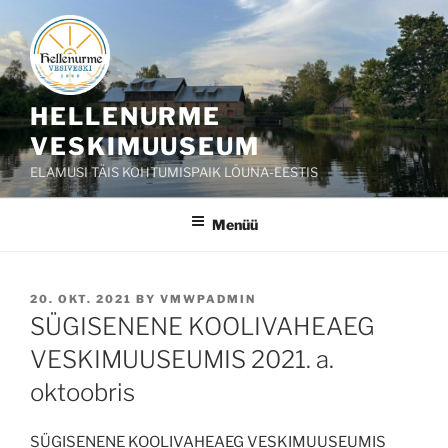
Liigu
sisu
juurde
HELLENURME
VESKIMUUSEUM
ELAMUSI TÄIS KOHTUMISPAIK LÕUNA-EESTIS
Menüü
POSTED
20. OKT. 2021
BY
VMWPADMIN
ON
SÜGISENENE KOOLIVAHEAEG
VESKIMUUSEUMIS 2021. a.
oktoobris
SÜGISENENE KOOLIVAHEAEG VESKIMUUSEUMIS