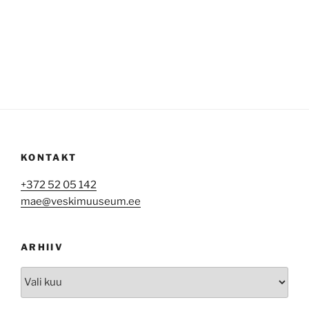
KONTAKT
+372 52 05 142
mae@veskimuuseum.ee
ARHIIV
Arhiiv