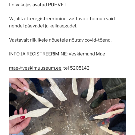
Leivakojas avatud PUHVET.
Vajalik etteregistreerimine, vastuvõtt toimub vaid
nendel päevadel ja kellaaegadel.
Vastavalt riiklikele nõuetele nõutav covid-tõend.
INFO JA REGISTREERIMINE: Veskiemand Mae
mae@veskimuuseum.ee
, tel 5205142