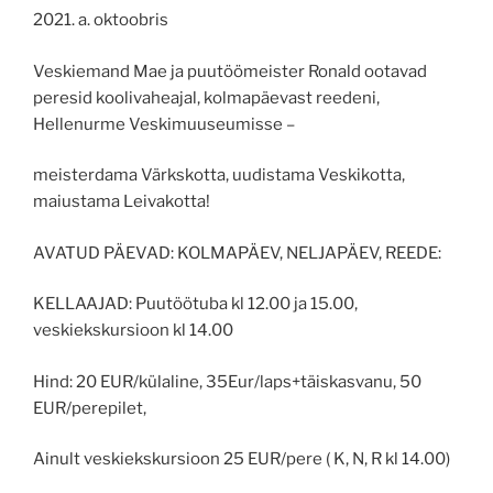
2021. a. oktoobris
Veskiemand Mae ja puutöömeister Ronald ootavad
peresid koolivaheajal, kolmapäevast reedeni,
Hellenurme Veskimuuseumisse –
meisterdama Värkskotta, uudistama Veskikotta,
maiustama Leivakotta!
AVATUD PÄEVAD: KOLMAPÄEV, NELJAPÄEV, REEDE:
KELLAAJAD: Puutöötuba kl 12.00 ja 15.00,
veskiekskursioon kl 14.00
Hind: 20 EUR/külaline, 35Eur/laps+täiskasvanu, 50
EUR/perepilet,
Ainult veskiekskursioon 25 EUR/pere ( K, N, R kl 14.00)