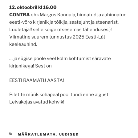
12. oktoobril kl 16.00
CONTRA
ehk Margus Konnula, hinnatud ja auhinnatud
eesti-võro kirjanik ja tõlkija, saatejuht ja stsenarist.
Luuletaja!! selle kõige otsesemas tähenduses:)!
Viimatine suurem tunnustus 2025 Eesti-Läti
keeleauhind.
… ja sügise poole veel kolm kohtumist säravate
kirjanikega! Sest on
EESTI RAAMATU AASTA!
Piletite müük kohapeal pool tundi enne algust!
Leivakojas avatud kohvik!
CATEGORIES
MÄÄRATLEMATA
,
UUDISED