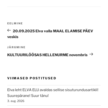
Navigeerimine
Previous
EELMINE
Post
20.09.2025 Elva valla MAAL ELAMISE PÄEV
veskis
Next
JÄRGMINE
Post
KULTUURILÕÕSAS HELLENURME novembris
VIIMASED POSTITUSED
Elva leht ELVA ELU avaldas sellise sisuturundusartikli!
Suurepärane! Suur tänu!
3. aug. 2026