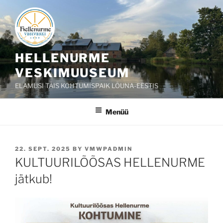
Liigu
sisu
juurde
HELLENURME
VESKIMUUSEUM
ELAMUSI TÄIS KOHTUMISPAIK LÕUNA-EESTIS
Menüü
POSTED
22. SEPT. 2025
BY
VMWPADMIN
ON
KULTUURILÕÕSAS HELLENURME
jätkub!