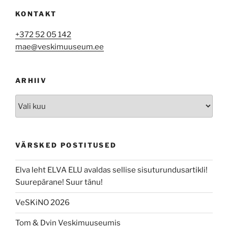
KONTAKT
+372 52 05 142
mae@veskimuuseum.ee
ARHIIV
Arhiiv
VÄRSKED POSTITUSED
Elva leht ELVA ELU avaldas sellise sisuturundusartikli!
Suurepärane! Suur tänu!
VeSKiNO 2026
Tom & Dvin Veskimuuseumis