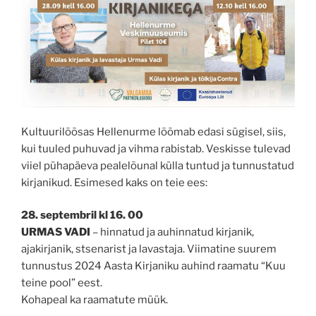
Kultuurilõõsas Hellenurme lõõmab edasi sügisel, siis,
kui tuuled puhuvad ja vihma rabistab. Veskisse tulevad
viiel pühapäeva pealelõunal külla tuntud ja tunnustatud
kirjanikud. Esimesed kaks on teie ees:
28. septembril kl 16. 00
URMAS VADI
– hinnatud ja auhinnatud kirjanik,
ajakirjanik, stsenarist ja lavastaja. Viimatine suurem
tunnustus 2024 Aasta Kirjaniku auhind raamatu “Kuu
teine pool” eest.
Kohapeal ka raamatute müük.