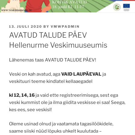
POSTED
13. JUULI 2020
BY
VMWPADMIN
ON
AVATUD TALUDE PÄEV
Hellenurme Veskimuuseumis
Lähenemas taas AVATUD TALUDE PÄEV!
Veski on kah avatud, aga
VAID LAUPÄEVAL
ja
veskituuri teeme kindlatel kellaaegadel
kl 12, 14, 16
ja vaid ette registreerimisega, sest ega
veski kummist ole ja ilma giidita veskisse ei saa! Seega,
kes ees, see veskisl!
Oleme usinad olnud ja vaatamata tagasilöökidele,
saame siiski nüüd lõpuks uhkelt kuulutada –