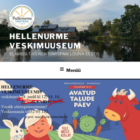
Liigu
sisu
juurde
HELLENURME
VESKIMUUSEUM
ELAMUSI TÄIS KOHTUMISPAIK LÕUNA-EESTIS
Menüü