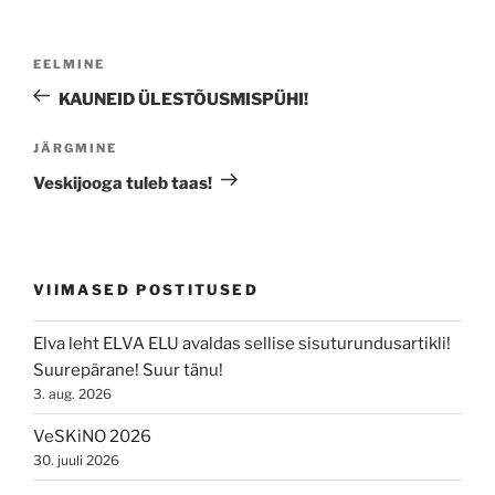
Navigeerimine
Previous
EELMINE
Post
KAUNEID ÜLESTÕUSMISPÜHI!
Next
JÄRGMINE
Post
Veskijooga tuleb taas!
VIIMASED POSTITUSED
Elva leht ELVA ELU avaldas sellise sisuturundusartikli!
Suurepärane! Suur tänu!
3. aug. 2026
VeSKiNO 2026
30. juuli 2026