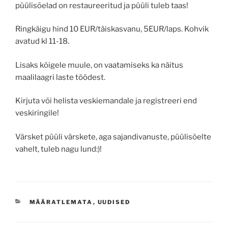
püülisõelad on restaureeritud ja püüli tuleb taas!
Ringkäigu hind 10 EUR/täiskasvanu, 5EUR/laps. Kohvik
avatud kl 11-18.
Lisaks kõigele muule, on vaatamiseks ka näitus
maalilaagri laste töödest.
Kirjuta või helista veskiemandale ja registreeri end
veskiringile!
Värsket püüli värskete, aga sajandivanuste, püülisõelte
vahelt, tuleb nagu lund:)!
CATEGORIES
MÄÄRATLEMATA
,
UUDISED